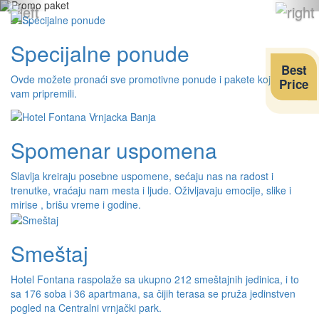
Tog
nav
Specijalne ponude
Best
Ovde možete pronaći sve promotivne ponude i pakete koje smo
Price
vam pripremili.
Spomenar uspomena
Slavlja kreiraju posebne uspomene, sećaju nas na radost i
trenutke, vraćaju nam mesta i ljude. Oživljavaju emocije, slike i
mirise , brišu vreme i godine.
Smeštaj
Hotel Fontana raspolaže sa ukupno 212 smeštajnih jedinica, i to
sa 176 soba i 36 apartmana, sa čijih terasa se pruža jedinstven
pogled na Centralni vrnjački park.