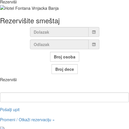
Rezerviši
Rezervišite smeštaj
Rezerviši
Pristupni kod (opcija)
Pošalji upit
Promeni / Otkaži rezervaciju »