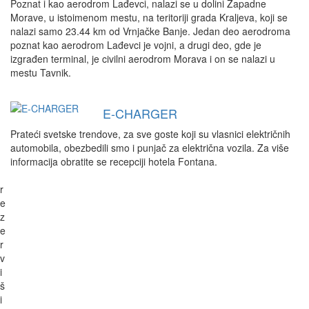
Poznat i kao aerodrom Lađevci, nalazi se u dolini Zapadne
Morave, u istoimenom mestu, na teritoriji grada Kraljeva, koji se
nalazi samo 23.44 km od Vrnjačke Banje. Jedan deo aerodroma
poznat kao aerodrom Lađevci je vojni, a drugi deo, gde je
izgrađen terminal, je civilni aerodrom Morava i on se nalazi u
mestu Tavnik.
E-CHARGER
Prateći svetske trendove, za sve goste koji su vlasnici električnih
automobila, obezbedili smo i punjač za električna vozila. Za više
informacija obratite se recepciji hotela Fontana.
r
e
z
e
r
v
i
š
i